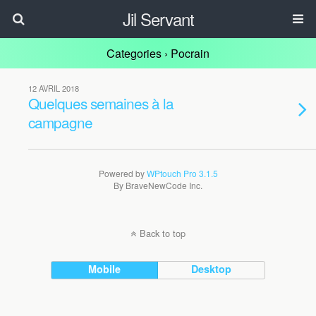
Jil Servant
Categories ›
Pocrain
12 AVRIL 2018
Quelques semaines à la
campagne
Powered by
WPtouch Pro 3.1.5
By BraveNewCode Inc.
Back to top
Mobile
Desktop